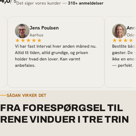
4,6
/ 5
Det siger vores kunder —
310+ anmeldelser
Jens Poulsen
Anne S
Aarhus
Odense
★★★★★
★★★★★
Vi har fast interval hver anden måned nu.
Bestilte både ind
Altid til tiden, altid grundige, og prisen
gæster. De var hu
holder hvad den lover. Kan varmt
ikke en eneste st
anbefales.
— perfekt.
SÅDAN VIRKER DET
FRA FORESPØRGSEL TIL
RENE VINDUER I TRE TRIN