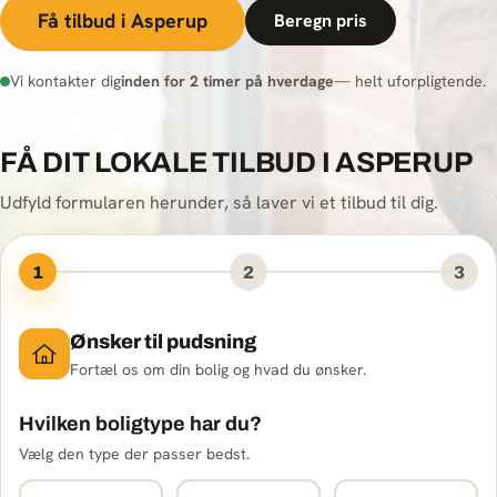
Få tilbud i Asperup
Beregn pris
Vi kontakter dig
inden for 2 timer på hverdage
— helt uforpligtende.
FÅ DIT LOKALE TILBUD I ASPERUP
Udfyld formularen herunder, så laver vi et tilbud til dig.
1
2
3
Ønsker til pudsning
Fortæl os om din bolig og hvad du ønsker.
Hvilken boligtype har du?
Vælg den type der passer bedst.