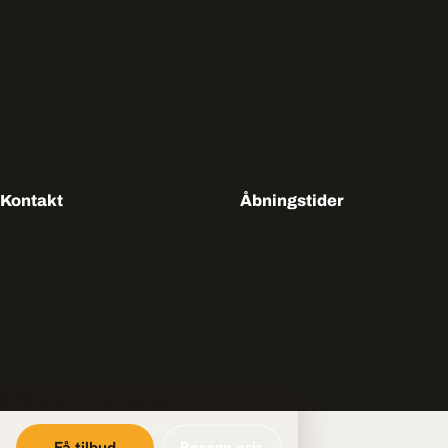
Byer
Professionel
Blog
vinduespudsning til
Prisberegner
private og erhverv — fast
pris, faste folk, ingen
binding.
Kontakt
Åbningstider
info@spirvinduespudser.dk
Man–fre: 07:00–17:00
Vestergade 52
Lør og søn: 09:00–15:00
9700 Brønderslev
CVR: 43879359
© 2026 Spir Vinduespudser
Privatlivspolitik
Få tilbud
Beregn pris