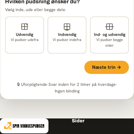
Hvilken pudsning ønsker du?
Vælg inde, ude eller begge dele.
Udvendig
Indvendig
Ind- og udvendig
Vi pudser udefra
Vi pudser indefra
Vi pudser begge
sider
Næste trin →
🔒 Uforpligtende
·
Svar inden for 2 timer på hverdage
·
Ingen binding
Sider
Forside