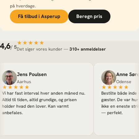
på hverdage.
Få tilbud i Asperup
Beregn pris
★★★★★
★★★★★
4,6
/ 5
Det siger vores kunder —
310+ anmeldelser
Jens Poulsen
Anne Sørense
Aarhus
Odense
★★★★
★★★★★
har fast interval hver anden måned nu.
Bestilte både inde og ud
d til tiden, altid grundige, og prisen
gæster. De var hurtige, 
der hvad den lover. Kan varmt
ikke en eneste stribe. 
efales.
— perfekt.