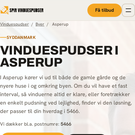
Spring til indhold
Få tilbud
Vinduespudser
/
Byer
/
Asperup
SYDDANMARK
VINDUESPUDSER I
ASPERUP
I Asperup kører vi ud til både de gamle gårde og de
nyere huse i og omkring byen. Om du vil have et fast
interval, så vinduerne altid er klare, eller foretrækker
en enkelt pudsning ved lejlighed, finder vi den løsning,
der passer til din hverdag i 5466.
Vi dækker bl.a. postnumre:
5466