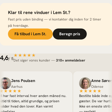
Klar til rene vinduer i Lem St.?
Fast pris uden binding — vi kontakter dig inden for 2 timer
på hverdage.
Få tilbud i Lem St.
Beregn pris
★★★★★
★★★★★
4,6
/ 5
Det siger vores kunder —
310+ anmeldelser
Jens Poulsen
Anne Sørensen
Aarhus
Odense
★★★★
★★★★★
r fast interval hver anden måned nu.
Bestilte både inde og ude 
 til tiden, altid grundige, og prisen
gæster. De var hurtige, fl
er hvad den lover. Kan varmt
ikke en eneste stribe. He
fales.
— perfekt.