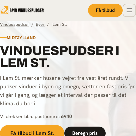
Spring til indhold
Få tilbud
Vinduespudser
/
Byer
/
Lem St.
MIDTJYLLAND
VINDUESPUDSER I
LEM ST.
I Lem St. mærker husene vejret fra vest året rundt. Vi
pudser vinduer i byen og omegn, sætter en fast pris før
vi går i gang, og lægger et interval der passer til det
klima, du bor i.
Vi dækker bl.a. postnumre:
6940
Få tilbud i Lem St.
Beregn pris