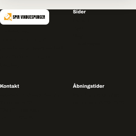
Sider
Forside
Byer
Professionel
Blog
vinduespudsning til
Prisberegner
private og erhverv — fast
pris, faste folk, ingen
binding.
Kontakt
Åbningstider
info@spirvinduespudser.dk
Man–fre: 07:00–17:00
Vestergade 52
Lør og søn: 09:00–15:00
9700 Brønderslev
CVR: 43879359