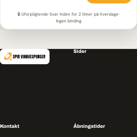
🔒 Uforpligtende
·
Svar inden for 2 timer på hverdage
·
Ingen binding
Sider
Forside
Byer
Professionel
Blog
vinduespudsning til
Prisberegner
private og erhverv — fast
pris, faste folk, ingen
binding.
Kontakt
Åbningstider
info@spirvinduespudser.dk
Man–fre: 07:00–17:00