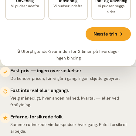
Udvendig
Indvendig
Ind- og udvendig
Vi pudser udefra
Vi pudser indefra
Vi pudser begge
sider
Næste trin →
🔒 Uforpligtende
·
Svar inden for 2 timer på hverdage
·
Ingen binding
Fast pris — ingen overraskelser
✓
Du kender prisen, før vi går i gang. Ingen skjulte gebyrer.
Fast interval eller engangs
↺
Vælg månedligt, hver anden måned, kvartal — eller ved
fraflytning.
Erfarne, forsikrede folk
★
Samme rutinerede vinduespudser hver gang. Fuldt forsikret
arbejde.