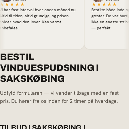
★★★★
★★★★★
har fast interval hver anden måned nu.
Bestilte både inde og ud
d til tiden, altid grundige, og prisen
gæster. De var hurtige, 
der hvad den lover. Kan varmt
ikke en eneste stribe. H
efales.
— perfekt.
BESTIL
VINDUESPUDSNING I
SAKSKØBING
Udfyld formularen — vi vender tilbage med en fast
pris. Du hører fra os inden for 2 timer på hverdage.
TILBUD I SAKSKØBING I