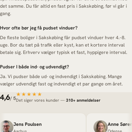
det samme. Du får altid en fast pris i Sakskøbing, før vi går i
gang.
Hvor ofte bør jeg få pudset vinduer?
De fleste boliger i Sakskøbing får pudset vinduer hver 4.–8.
uge. Bor du tæt på trafik eller kyst, kan et kortere interval
betale sig. Erhverv vælger typisk et fast, hyppigere interval.
Pudser I både ind- og udvendigt?
Ja. Vi pudser både ud- og indvendigt i Sakskøbing. Mange
vælger udvendigt fast og indvendigt et par gange om året.
★★★★★
★★★★★
4,6
/ 5
Det siger vores kunder —
310+ anmeldelser
Jens Poulsen
Anne Sørense
Aarhus
Odense