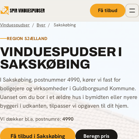
Spring til indhold
Få tilbud
Vinduespudser
/
Byer
/
Sakskøbing
REGION SJÆLLAND
VINDUESPUDSER I
SAKSKØBING
I Sakskøbing, postnummer 4990, kører vi fast for
boligejere og virksomheder i Guldborgsund Kommune.
Uanset om du bor i et ældre hus i bymidten eller nyere
byggeri i udkanten, tilpasser vi opgaven til dit hjem.
Vi dækker bl.a. postnumre:
4990
Få tilbud i Sakskøbing
Beregn pris