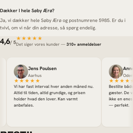
Dækker I hele Søby Ærø?
Ja, vi dækker hele Søby Ærø og postnumrene 5985. Er du i
tvivl, om vi når din adresse, så spørg endelig.
★★★★★
★★★★★
4,6
/ 5
Det siger vores kunder —
310+ anmeldelser
Jens Poulsen
Anne Sø
Aarhus
Odense
★★★★★
★★★★★
Vi har fast interval hver anden måned nu.
Bestilte både ind
Altid til tiden, altid grundige, og prisen
gæster. De var hu
holder hvad den lover. Kan varmt
ikke en eneste st
anbefales.
— perfekt.