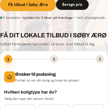
Få tilbud i Søby Ærø
Beregn pris
Vi kontakter dig
inden for 2 timer på hverdage
— helt uforpligtende.
FÅ DIT LOKALE TILBUD I SØBY ÆRØ
Udfyld formularen herunder, så laver vi et tilbud til dig.
1
2
3
Ønsker til pudsning
Fortæl os om din bolig og hvad du ønsker.
Hvilken boligtype har du?
Vælg den type der passer bedst.