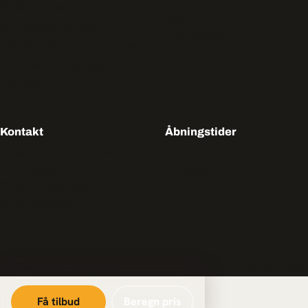
Byer
Professionel
Blog
vinduespudsning til
Prisberegner
private og erhverv — fast
pris, faste folk, ingen
binding.
Kontakt
Åbningstider
info@spirvinduespudser.dk
Man–fre: 07:00–17:00
Vestergade 52
Lør og søn: 09:00–15:00
9700 Brønderslev
CVR: 43879359
© 2026 Spir Vinduespudser
Privatlivspolitik
Få tilbud
Beregn pris