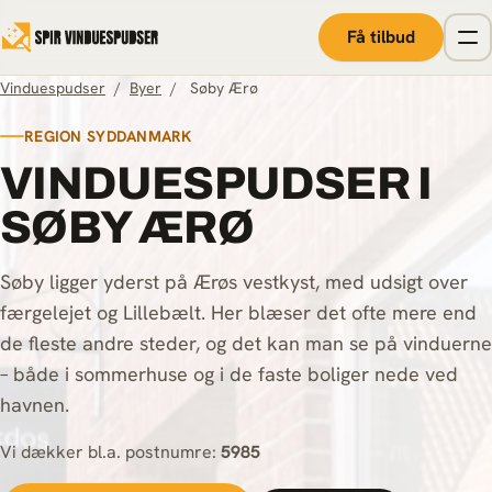
Spring til indhold
Få tilbud
Vinduespudser
/
Byer
/
Søby Ærø
REGION SYDDANMARK
VINDUESPUDSER I
SØBY ÆRØ
Søby ligger yderst på Ærøs vestkyst, med udsigt over
færgelejet og Lillebælt. Her blæser det ofte mere end
de fleste andre steder, og det kan man se på vinduerne
– både i sommerhuse og i de faste boliger nede ved
havnen.
Vi dækker bl.a. postnumre:
5985