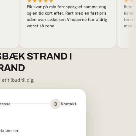
★★★★★
★★★★★
Fik svar på min forespørgsel samme dag
Rene ruder betyd
og en tid kort efter. Rart med en fast pris
kommer fast før 
uden overraskelser. Vinduerne har aldrig
forstyrrer gæste
været så rene.
med et flot resul
SBÆK STRAND I
RAND
t tilbud til dig.
resse
Kontakt
3
du ønsker.