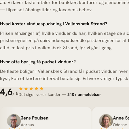
Ja. Vi laver faste aftaler for butikker, kontorer og ejendom
— tilpasset åbningstider og facadens behov.
Hvad koster vinduespudsning i Vallensbæk Strand?
Prisen afhænger af, hvilke vinduer du har, hvilken etage de si
prisberegneren på spirvinduespudser.dk/prisberegner for at 
altid en fast pris i Vallensbæk Strand, før vi går i gang.
Hvor ofte bør jeg få pudset vinduer?
De fleste boliger i Vallensbæk Strand får pudset vinduer hver 4
kyst, kan et kortere interval betale sig. Erhverv vælger typisk 
4,6
★★★★★
★★★★★
/ 5
Det siger vores kunder —
310+ anmeldelser
Jens Poulsen
Anne Sørensen
Aarhus
Odense