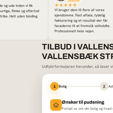
ERHVERV
★★★★★
nden vi fik
Vi bruger dem til flere af vores
nke og efterlod
ejendomme. Fast aftale, tydelig
t uden binding
fakturering og et resultat der får
facaderne til at fremstå velholdte.
Professionelt hele vejen.
TILBUD I VALLEN
VALLENSBÆK ST
Udfyld formularen herunder, så laver vi e
Bolig
Ad
1
2
Ønsker til pudsning
Fortæl os om din bolig og hvad 