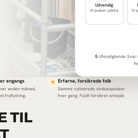
Udvendig
Vi pudser udefra
Vi 
🔒 Uforpligtende
·
Svar 
In
ller engangs
Erfarne, forsikrede folk
★
hver anden måned,
Samme rutinerede vinduespudser
d fraflytning.
hver gang. Fuldt forsikret arbejde.
 TIL
T