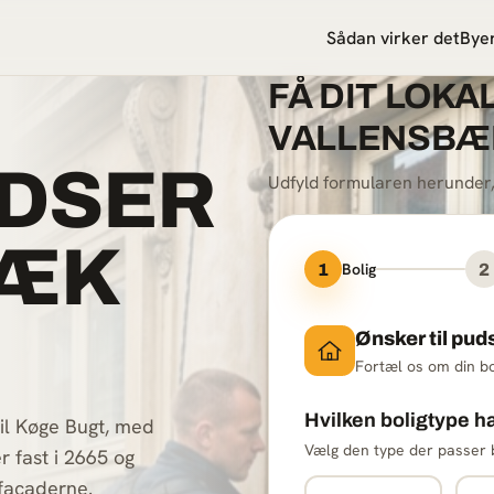
Sådan virker det
Bye
FÅ DIT LOKAL
VALLENSBÆ
DSER
Udfyld formularen herunder, så
BÆK
Bolig
1
2
Ønsker til pud
Fortæl os om din bo
Hvilken boligtype h
til Køge Bugt, med
Vælg den type der passer 
r fast i 2665 og
 facaderne.