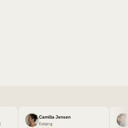
Camilla Jensen
Thomas
Esbjerg
Café Sols