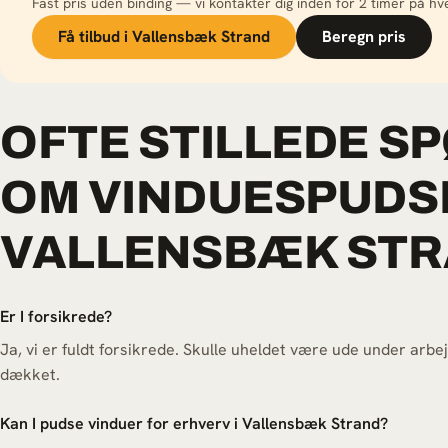
Fast pris uden binding — vi kontakter dig inden for 2 timer på hv
Få tilbud i Vallensbæk Strand
Beregn pris
OFTE STILLEDE S
OM VINDUESPUDSN
VALLENSBÆK ST
Er I forsikrede?
Ja, vi er fuldt forsikrede. Skulle uheldet være ude under arbe
dækket.
Kan I pudse vinduer for erhverv i Vallensbæk Strand?