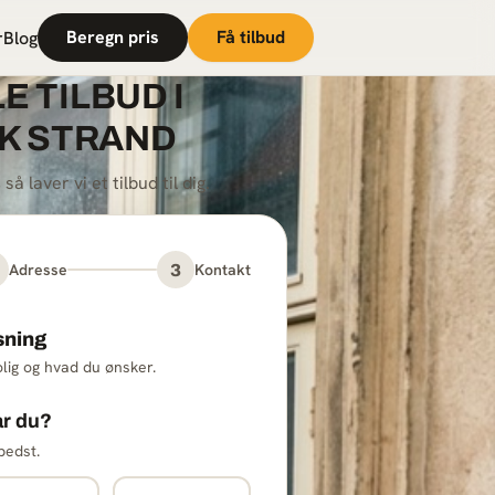
Beregn pris
Få tilbud
r
Blog
E TILBUD I
K STRAND
 laver vi et tilbud til dig.
Adresse
Kontakt
3
sning
lig og hvad du ønsker.
ar du?
bedst.