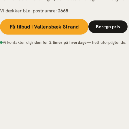
Vi dækker bl.a. postnumre:
2665
Få tilbud i Vallensbæk Strand
Beregn pris
Vi kontakter dig
inden for 2 timer på hverdage
— helt uforpligtende.