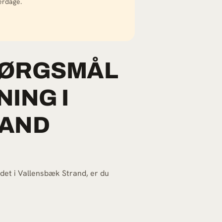
erdage.
PØRGSMÅL
ING I
RAND
jdet i Vallensbæk Strand, er du