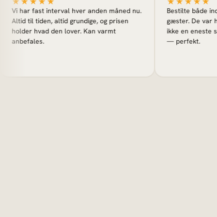
★★★
★★★★★
 fast interval hver anden måned nu.
Bestilte både inde og ude i
til tiden, altid grundige, og prisen
gæster. De var hurtige, fli
r hvad den lover. Kan varmt
ikke en eneste stribe. Hel
ales.
— perfekt.