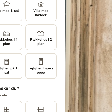
la med 1. sal
Villa med
kælder
kkehus i 1
Rækkehus i 2
plan
plan
lighed på 1.
Lejlighed højere
sal
oppe
nsker du?
 dele.